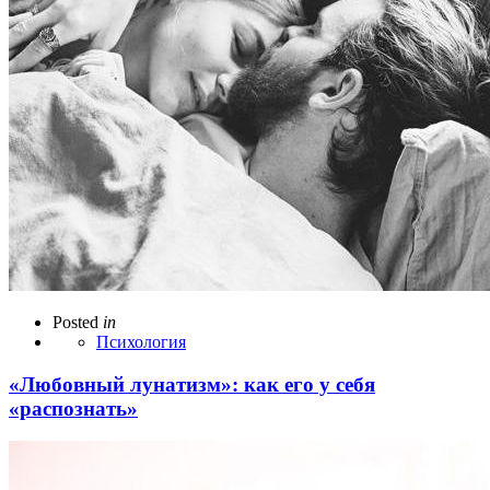
Posted
in
Психология
«Любовный лунатизм»: как его у себя
«распознать»