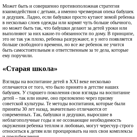
Может быть и совершенно противоположная стратегия
взаимодействия с детьми, а именно чрезмерная опека бабушек
и дедушек. Ладно, если бабушки просто кутают зимой ребенка
в несколько слоев одежды или кормят чуть больше обычного,
но может быть так, что бабушки делают за детей уроки или
выполняют за них какие-то обязанности по дому. В принципе,
это не так уж плохо, ребенка разгружают, и у него появляется
больше свободного времени, но все же ребенок не учится
быть самостоятельным и ответственным за те дела, которые
ему поручили.
«Старая школа»
Взгляды на воспитание детей в XXI веке несколько
отличаются от того, что было принято в детстве наших
бабушек. У старшего поколения свои взгляды на воспитание
детей – так или иначе, оно преломлено через призму
советской культуры. Те методы воспитания, которые были
приняты 30 лет назад, значительно отличаются от
современных. Так, бабушки и дедушки, выросшие в
неблагополучные годы и не осознающие необходимость
окружения ребенка теплом и любовью, могут чересчур строго
относиться к детям или проецировать на них свои комплексы
и предубеждения.