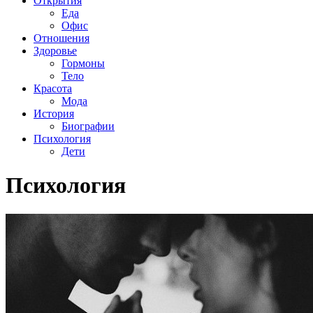
Открытия
Еда
Офис
Отношения
Здоровье
Гормоны
Тело
Красота
Мода
История
Биографии
Психология
Дети
Психология