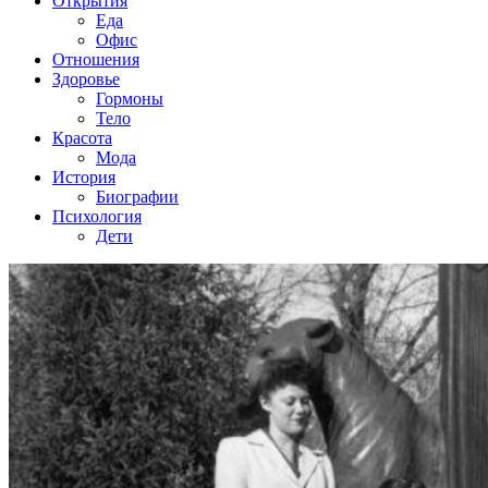
Открытия
Еда
Офис
Отношения
Здоровье
Гормоны
Тело
Красота
Мода
История
Биографии
Психология
Дети