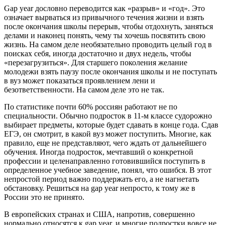
Gap year дословно переводится как «разрыв» и «год». Это
означает вырваться из привычного течения жизни и взять
после окончания школы перерыв, чтобы отдохнуть, заняться
делами и наконец понять, чему ты хочешь посвятить свою
жизнь. На самом деле необязательно проводить целый год в
поисках себя, иногда достаточно и двух недель, чтобы
«перезагрузиться». Для старшего поколения желание
молодежи взять паузу после окончания школы и не поступать
в вуз может показаться проявлением лени и
безответственности. На самом деле это не так.
По статистике почти 60% россиян работают не по
специальности. Обычно подросток в 11-м классе судорожно
выбирает предметы, которые будет сдавать в конце года. Сдав
ЕГЭ, он смотрит, в какой вуз может поступить. Многие, как
правило, еще не представляют, чего ждать от дальнейшего
обучения. Иногда подросток, мечтавший о конкретной
профессии и целенаправленно готовившийся поступить в
определенное учебное заведение, понял, что ошибся. В этот
непростой период важно поддержать его, а не нагнетать
обстановку. Решиться на gap year непросто, к тому же в
России это не принято.
В европейских странах и США, напротив, совершенно
нормально относятся к gap year, и многие подростки вовсе не