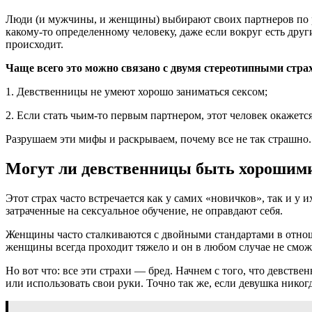
Люди (и мужчины, и женщины) выбирают своих партнеров по ря
какому-то определенному человеку, даже если вокруг есть др
происходит.
Чаще всего это можно связано с двумя стереотипными стра
1. Девственницы не умеют хорошо заниматься сексом;
2. Если стать чьим-то первым партнером, этот человек окажется
Разрушаем эти мифы и раскрываем, почему все не так страшно.
Могут ли девственницы быть хорошим
Этот страх часто встречается как у самих «новичков», так и у
затраченные на сексуальное обучение, не оправдают себя.
Женщины часто сталкиваются с двойными стандартами в отношен
женщины всегда проходит тяжело и он в любом случае не смож
Но вот что: все эти страхи — бред. Начнем с того, что девстве
или использовать свои руки. Точно так же, если девушка никогд