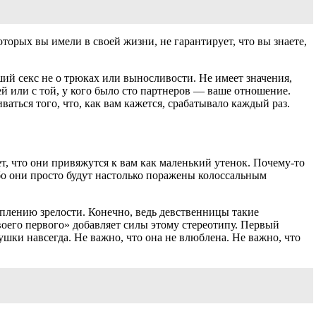
торых вы имели в своей жизни, не гарантирует, что вы знаете,
ий секс не о трюках или выносливости. Не имеет значения,
ей или с той, у кого было сто партнеров — ваше отношение.
ться того, что, как вам кажется, срабатывало каждый раз.
т, что они привяжутся к вам как маленький утенок. Почему-то
ибо они просто будут настолько поражены колоссальным
уплению зрелости. Конечно, ведь девственницы такие
воего первого» добавляет силы этому стереотипу. Первый
шки навсегда. Не важно, что она не влюблена. Не важно, что