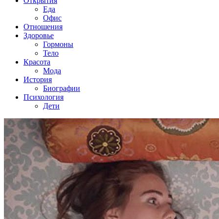
Открытия
Еда
Офис
Отношения
Здоровье
Гормоны
Тело
Красота
Мода
История
Биографии
Психология
Дети