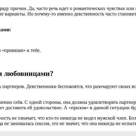
ду причин. Да, часто речь идет о романтических чувствах или
угие варианты. Но почему-то именно девственность часто станов
хами:
 «привязан» к тебе.
и любовницами?
 их партнеров. Девственники беспокоятся, что разочаруют своих в
ии себя. С одной стороны, она должна удовлетворять партнера, 
ет доставить ей удовольствие. А «призом» в данной ситуации бу
нность не означает, что кто-то никогда не видел мужской член. 
а не занималась сексом, это не значит, что она никогда не испы