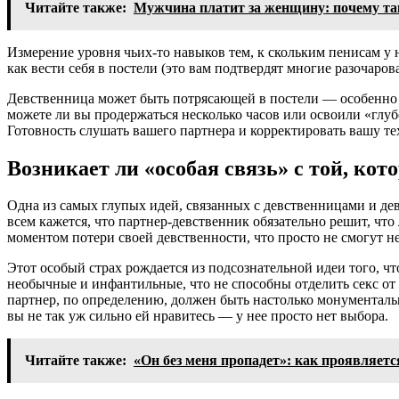
Читайте также:
Мужчина платит за женщину: почему та
Измерение уровня чьих-то навыков тем, к скольким пенисам у н
как вести себя в постели (это вам подтвердят многие разочаров
Девственница может быть потрясающей в постели — особенно к
можете ли вы продержаться несколько часов или освоили «глуб
Готовность слушать вашего партнера и корректировать вашу те
Возникает ли «особая связь» с той, ко
Одна из самых глупых идей, связанных с девственницами и девс
всем кажется, что партнер-девственник обязательно решит, что
моментом потери своей девственности, что просто не смогут н
Этот особый страх рождается из подсознательной идеи того, ч
необычные и инфантильные, что не способны отделить секс от 
партнер, по определению, должен быть настолько монументальн
вы не так уж сильно ей нравитесь — у нее просто нет выбора.
Читайте также:
«Он без меня пропадет»: как проявляет