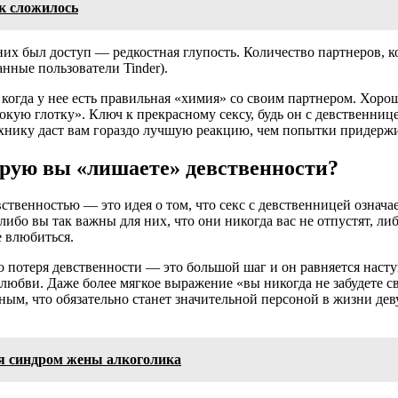
к сложилось
их был доступ — редкостная глупость. Количество партнеров, ко
анные пользователи Tinder).
огда у нее есть правильная «химия» со своим партнером. Хорош
окую глотку». Ключ к прекрасному сексу, будь он с девственниц
хнику даст вам гораздо лучшую реакцию, чем попытки придержива
торую вы «лишаете» девственности?
твенностью — это идея о том, что секс с девственницей означае
 либо вы так важны для них, что они никогда вас не отпустят, л
е влюбиться.
то потеря девственности — это большой шаг и он равняется наст
любви. Даже более мягкое выражение «вы никогда не забудете с
ым, что обязательно станет значительной персоной в жизни деву
ся синдром жены алкоголика