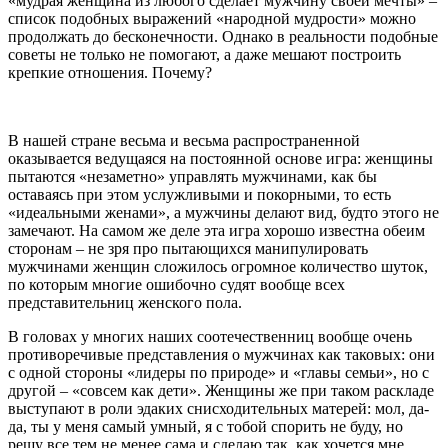
«мудрая женщина из любого сделает мужчину своей мечты» –
список подобных выражений «народной мудрости» можно
продолжать до бесконечности. Однако в реальности подобные
советы не только не помогают, а даже мешают построить
крепкие отношения. Почему?
В нашей стране весьма и весьма распространенной
оказывается ведущаяся на постоянной основе игра: женщины
пытаются «незаметно» управлять мужчинами, как бы
оставаясь при этом услужливыми и покорными, то есть
«идеальными женами», а мужчины делают вид, будто этого не
замечают. На самом же деле эта игра хорошо известна обеим
сторонам – не зря про пытающихся манипулировать
мужчинами женщин сложилось огромное количество шуток,
по которым многие ошибочно судят вообще всех
представительниц женского пола.
В головах у многих наших соотечественниц вообще очень
противоречивые представления о мужчинах как таковых: они
с одной стороны «лидеры по природе» и «главы семьи», но с
другой – «совсем как дети». Женщины же при таком раскладе
выступают в роли эдаких снисходительных матерей: мол, да-
да, ты у меня самый умный, я с тобой спорить не буду, но
решу все тем не менее сама и сделаю так, как хочется мне.