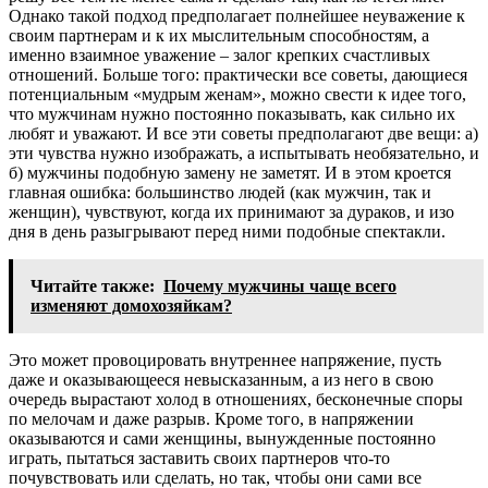
Однако такой подход предполагает полнейшее неуважение к
своим партнерам и к их мыслительным способностям, а
именно взаимное уважение – залог крепких счастливых
отношений. Больше того: практически все советы, дающиеся
потенциальным «мудрым женам», можно свести к идее того,
что мужчинам нужно постоянно показывать, как сильно их
любят и уважают. И все эти советы предполагают две вещи: а)
эти чувства нужно изображать, а испытывать необязательно, и
б) мужчины подобную замену не заметят. И в этом кроется
главная ошибка: большинство людей (как мужчин, так и
женщин), чувствуют, когда их принимают за дураков, и изо
дня в день разыгрывают перед ними подобные спектакли.
Читайте также:
Почему мужчины чаще всего
изменяют домохозяйкам?
Это может провоцировать внутреннее напряжение, пусть
даже и оказывающееся невысказанным, а из него в свою
очередь вырастают холод в отношениях, бесконечные споры
по мелочам и даже разрыв. Кроме того, в напряжении
оказываются и сами женщины, вынужденные постоянно
играть, пытаться заставить своих партнеров что-то
почувствовать или сделать, но так, чтобы они сами все