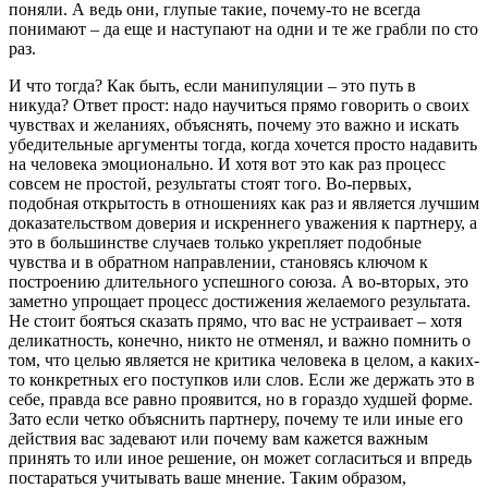
поняли. А ведь они, глупые такие, почему-то не всегда
понимают – да еще и наступают на одни и те же грабли по сто
раз.
И что тогда? Как быть, если манипуляции – это путь в
никуда? Ответ прост: надо научиться прямо говорить о своих
чувствах и желаниях, объяснять, почему это важно и искать
убедительные аргументы тогда, когда хочется просто надавить
на человека эмоционально. И хотя вот это как раз процесс
совсем не простой, результаты стоят того. Во-первых,
подобная открытость в отношениях как раз и является лучшим
доказательством доверия и искреннего уважения к партнеру, а
это в большинстве случаев только укрепляет подобные
чувства и в обратном направлении, становясь ключом к
построению длительного успешного союза. А во-вторых, это
заметно упрощает процесс достижения желаемого результата.
Не стоит бояться сказать прямо, что вас не устраивает – хотя
деликатность, конечно, никто не отменял, и важно помнить о
том, что целью является не критика человека в целом, а каких-
то конкретных его поступков или слов. Если же держать это в
себе, правда все равно проявится, но в гораздо худшей форме.
Зато если четко объяснить партнеру, почему те или иные его
действия вас задевают или почему вам кажется важным
принять то или иное решение, он может согласиться и впредь
постараться учитывать ваше мнение. Таким образом,