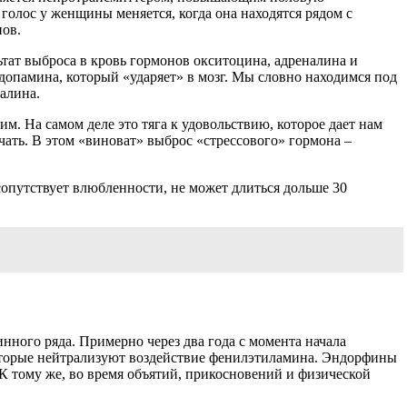
олос у женщины меняется, когда она находятся рядом с
ов.
тат выброса в кровь гормонов окситоцина, адреналина и
опамина, который «ударяет» в мозг. Мы словно находимся под
алина.
м. На самом деле это тяга к удовольствию, которое дает нам
ать. В этом «виноват» выброс «стрессового» гормона –
опутствует влюбленности, не может длиться дольше 30
ного ряда. Примерно через два года с момента начала
оторые нейтрализуют воздействие фенилэтиламина. Эндорфины
 К тому же, во время объятий, прикосновений и физической