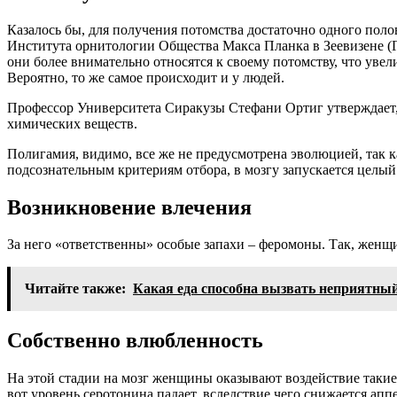
Казалось бы, для получения потомства достаточно одного пол
Института орнитологии Общества Макса Планка в Зеевизене (Ге
они более внимательно относятся к своему потомству, что уве
Вероятно, то же самое происходит и у людей.
Профессор Университета Сиракузы Стефани Ортиг утверждает, 
химических веществ.
Полигамия, видимо, все же не предусмотрена эволюцией, так 
подсознательным критериям отбора, в мозгу запускается целы
Возникновение влечения
За него «ответственны» особые запахи – феромоны. Так, женщи
Читайте также:
Какая еда способна вызвать неприятный
Собственно влюбленность
На этой стадии на мозг женщины оказывают воздействие таки
вот уровень серотонина падает, вследствие чего снижается 