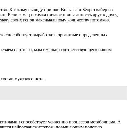
ство. К такому выводу пришли Вольфганг Форстмайер из
ц. Если самец и самка питают привязанность друг к другу,
редачу своих генов максимальному количеству потомков.
что способствует выработке в организме определенных
стречаем партнера, максимально соответствующего нашим
состав мужского пота.
лэтиламин способствует усилению процессов метаболизма. А
 является нейротрансмиттером, повышающим половую