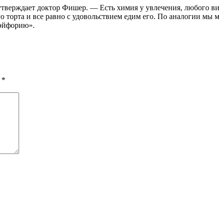
 утверждает доктор Фишер. — Есть химия у увлечения, любого в
 торта и все равно с удовольствием едим его. По аналогии мы м
 эйфорию».
ы
*