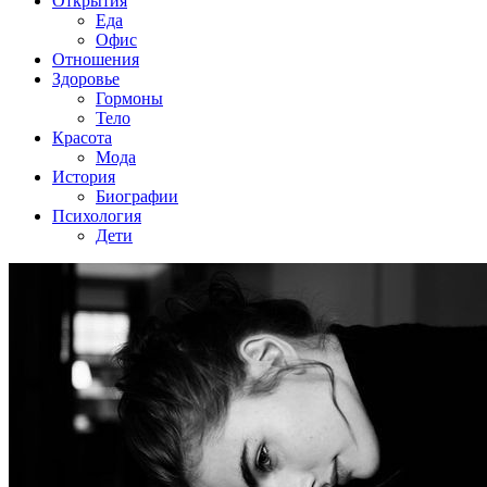
Открытия
Еда
Офис
Отношения
Здоровье
Гормоны
Тело
Красота
Мода
История
Биографии
Психология
Дети