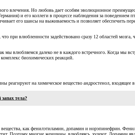
ового влечения. Но любовь дает особям эволюционное преимуще
рмания) и его коллеги в процессе наблюдения за поведением пти
личивает его шансы на выживаемость и позволяет обеспечить пе
что при влюбленности задействовано сразу 12 областей мозга, 
как мы влюбляемся далеко не в каждого встречного. Когда мы в
й комплекс биохимических реакций.
ны реагируют на химическое вещество андростенол, входящее в 
 запах тела?
е вещества, как фенилэтиламин, допамин и норэпинефрин. Фени
аппетит. Поэтому многие женщины, влюбляясь, худеют. Допамин