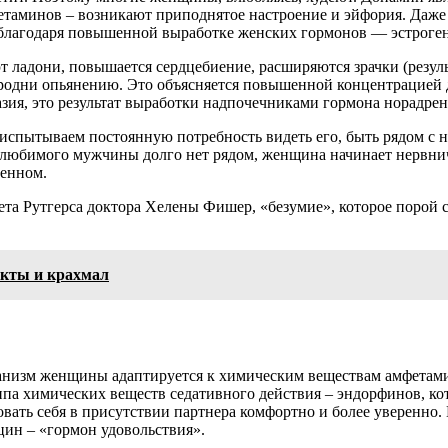
таминов – возникают приподнятое настроение и эйфория. Даже г
благодаря повышенной выработке женских гормонов — эстроген
 ладони, повышается сердцебиение, расширяются зрачки (резуль
родни опьянению. Это объясняется повышенной концентрацией д
зия, это результат выработки надпочечниками гормона норадрен
испытываем постоянную потребность видеть его, быть рядом с ни
 любимого мужчины долго нет рядом, женщина начинает нервнич
ленном.
та Рутгерса доктора Хелены Фишер, «безумие», которое порой с
укты и крахмал
ганизм женщины адаптируется к химическим веществам амфетамин
па химических веществ седативного действия – эндорфинов, к
вать себя в присутствии партнера комфортно и более уверенно.
ин – «гормон удовольствия».