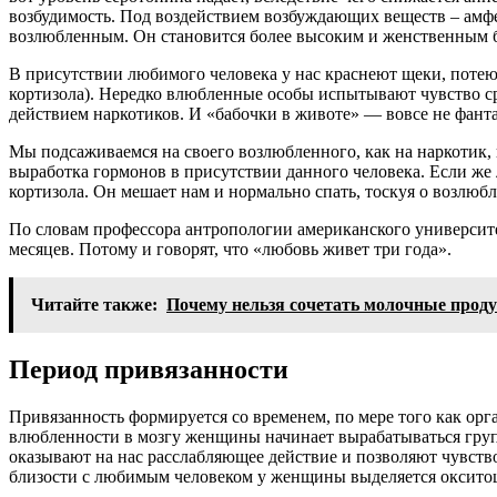
возбудимость. Под воздействием возбуждающих веществ – амфе
возлюбленным. Он становится более высоким и женственным 
В присутствии любимого человека у нас краснеют щеки, потеют
кортизола). Нередко влюбленные особы испытывают чувство с
действием наркотиков. И «бабочки в животе» — вовсе не фанта
Мы подсаживаемся на своего возлюбленного, как на наркотик, 
выработка гормонов в присутствии данного человека. Если же
кортизола. Он мешает нам и нормально спать, тоскуя о возлюб
По словам профессора антропологии американского университе
месяцев. Потому и говорят, что «любовь живет три года».
Читайте также:
Почему нельзя сочетать молочные прод
Период привязанности
Привязанность формируется со временем, по мере того как ор
влюбленности в мозгу женщины начинает вырабатываться груп
оказывают на нас расслабляющее действие и позволяют чувство
близости с любимым человеком у женщины выделяется окситоц