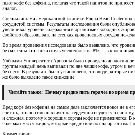
пьют кофе без кофеина, полагая что такой напиток не принесёт
аналог.
Специалистами американской клиники Fuqua Heart Center под р
сосудистой системы. Результаты исследования были опубликов
увеличивал уровень содержания в организме свободных жировы
свойство образовывать на стенках кровеносных сосудов нежел
Во время проведения исследования было выявлено, что уровень
без кофеина этот показатель увеличился на 8% — в крови появ
Учёными Университета Аризоны было проведено аналогичное ис
группы каждый день выпивали по две чашки кофе, утром и вече
без него. В результате было установлено, что люди, которые п
же было выявлено такое снижение.
Читайте также:
Почему вредно пить горячее во время п
Вред кофе без кофеина на самом деле заключается вовсе не в ег
считать, что он сильно влияет на сердечно-сосудистую систем
и сложная, поэтому к хорошим сортам кофе не применяется. В
содержат массу жиров, которые вредно влияют на организм. П
Комментарии