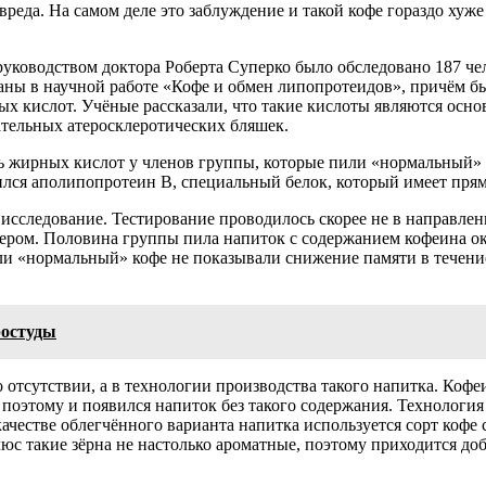
 вреда. На самом деле это заблуждение и такой кофе гораздо хуж
уководством доктора Роберта Суперко было обследовано 187 чел
аны в научной работе «Кофе и обмен липопротеидов», причём бы
х кислот. Учёные рассказали, что такие кислоты являются осно
ательных атеросклеротических бляшек.
 жирных кислот у членов группы, которые пили «нормальный» ко
ился аполипопротеин B, специальный белок, который имеет прям
следование. Тестирование проводилось скорее не в направлени
ром. Половина группы пила напиток с содержанием кофеина окол
или «нормальный» кофе не показывали снижение памяти в течение
ростуды
о отсутствии, а в технологии производства такого напитка. Кофеи
у, поэтому и появился напиток без такого содержания. Техноло
 качестве облегчённого варианта напитка используется сорт ко
люс такие зёрна не настолько ароматные, поэтому приходится д