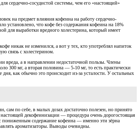
е для сердечно-сосудистой системы, чем его «настоящий»
овек на предмет влияния кофеина на работу сердечно-
ло установлено, что кофе без содержания кофеина на 18%
вой для выработки вредного холестерина, который имеет
фе никак не изменился, а вот у тех, кто употреблял напиток
ую связь с холестерином.
и вреда, а в направлении недостаточной пользы. Члены
о 300 мг, а вторая половина — 5-10 мг, то есть практически
 дня, как обычно это происходит из-за усталости. У остальных
н, сам по себе, в малых дозах достаточно полезен, но принято
гия настоящей декофеинизации — процедура очень дорогостоящая
фе с пониженным содержание кофеина — именно эти зёрна
обавлять ароматизаторы. Выводы очевидны.