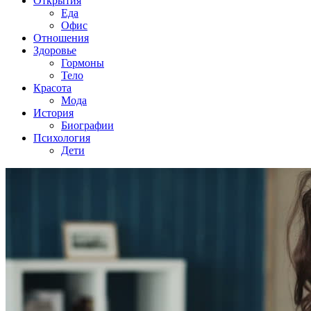
Открытия
Еда
Офис
Отношения
Здоровье
Гормоны
Тело
Красота
Мода
История
Биографии
Психология
Дети