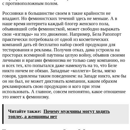
с противоположным полом.
Россиянки в большинстве своем в такие крайности не
впадают. Но феминистских течений здесь не меньше. А в
наше время интернета каждый блогер женского пола,
объявивший себя феминисткой, может свободно выражать
свои «взгляды» на это движение. Например, Бела Рапопорт
практически потребовала от одной из косметических
компаний дать ей бесплатно набор своей продукции для
тестирования и рекламы. Получив отказ, дама устроила на
просторах всемирной паутины целую войну, объявив своими
личными и врагами феминизма не только саму компанию, но
и всех тех, кто попытался даже намекнуть на то, что Беле
никто ничем не обязан. Западные «коллеги» Белы, мягко
говоря, удивлены таким поведением: на Западе никто, кем бы
он ни был, не может диктовать компании, каким образом
рекламировать свою продукцию и кого при этом
использовать. А главное, совсем непонятно, какое отношение
это имеет к феминизму.
Читайте также:
Почему мужчины могут ходить
топлес, а женщины нет