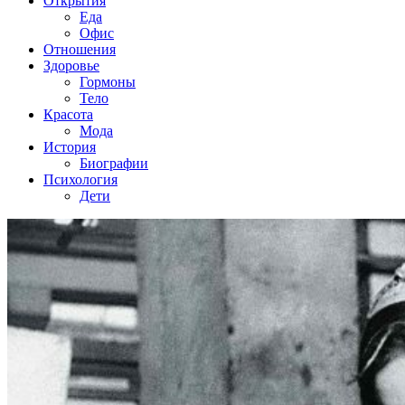
Открытия
Еда
Офис
Отношения
Здоровье
Гормоны
Тело
Красота
Мода
История
Биографии
Психология
Дети