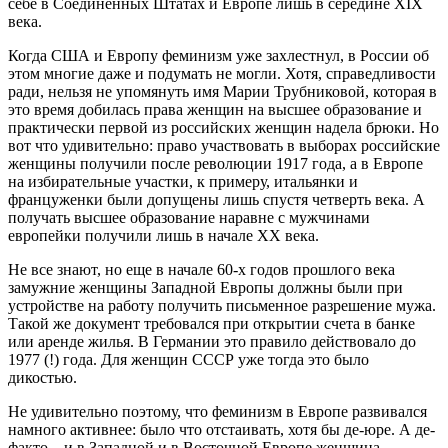
себе в Соединенных Штатах и Европе лишь в середине XIX
века.
Когда США и Европу феминизм уже захлестнул, в России об
этом многие даже и подумать не могли. Хотя, справедливости
ради, нельзя не упомянуть имя Марии Трубниковой, которая в
это время добилась права женщин на высшее образование и
практически первой из российских женщин надела брюки. Но
вот что удивительно: право участвовать в выборах российские
женщины получили после революции 1917 года, а в Европе
на избирательные участки, к примеру, итальянки и
француженки были допущены лишь спустя четверть века. А
получать высшее образование наравне с мужчинами
европейки получили лишь в начале ХХ века.
Не все знают, но еще в начале 60-х годов прошлого века
замужние женщины Западной Европы должны были при
устройстве на работу получить письменное разрешение мужа.
Такой же документ требовался при открытии счета в банке
или аренде жилья. В Германии это правило действовало до
1977 (!) года. Для женщин СССР уже тогда это было
дикостью.
Не удивительно поэтому, что феминизм в Европе развивался
намного активнее: было что отстаивать, хотя бы де-юре. А де-
факто – и в Западной и в Восточной Европе женщина