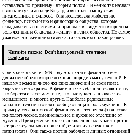
оставалась по-прежнему «вторым полом». Именно так назвала
свою книгу Симона де Бовуар, известная французская
писательница и философ. Она исследовала мифологию,
фольклор, психологию и философию общества, которые
складывались столетиями, и пришла к выводу, что вторичная
роль женщины буквально «сидит» в генах общества. Но самое
ужасное, что женщины сами часто согласны с такой ролью.
Читайте также:
Don't hurt yourself: что такое
селфхарм
С выходом в свет в 1949 году этой книги феминистское
движение обрело второе дыхание, породив массу течений. К
нашему времени число женских движений за свои права
выросло многократно. К феминисткам себя причисляют и те,
кто борется с расизмом, и те, кто выступает за права секс-
меньшинств, и многие другие. Наиболее радикальные
западные течения готовы вообще отрицать роль мужчины. К
примеру, сепаратистский феминизм выступает за физическое,
психологическое, эмоциональное и духовное отделение от
мужчин. Приверженки этого направления выступают против
гетеросексуальных отношений, считая их пережитком
патриархата. Они также против рабочих и личных отношений