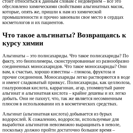
стоит относиться к данным словам с недоверием – все это
обусловлено химическими свойствами альгинатных масок,
которые, опять же, пришли к нам из химической
промышленности и прочно завоевали свое место в сердцах
косметологов и их пациентов.
Что такое альгинаты? Возвращаясь к
курсу химии
Альгинаты – это полисахариды. Что такое полисахариды? По
факту, это биополимеры, сконструированные из разнообразно
соединенных моносахаридов. Что такое моносахариды? Они
вам, к счастью, хорошо известны – глюкоза, фруктоза и
прочие соединения. Моносахариды легко растворяются в воде
и имеют сладковатый привкус. Полисахариды, как целлюлоза,
гиалуроновая кислота, каррагинан, агар, упомянутый ранее
альгинат и альгинатная кислота – крайне дешевы и их легко
добыть. Они не пахнут, что, так же является несомненным
плюсом в использовании их в косметических средствах.
Альгинат (альгинатная кислота) добывается из бурых
водорослей. К сожалению, водоросли, используемые для
выработки альгинатов невозможно выращивать в неволе,
поскольку должно пройти достаточно большое время –