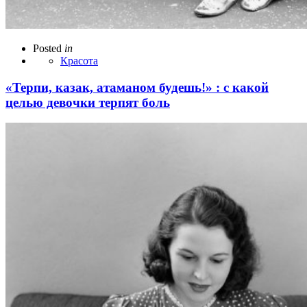
Posted
in
Красота
«Терпи, казак, атаманом будешь!» : с какой
целью девочки терпят боль