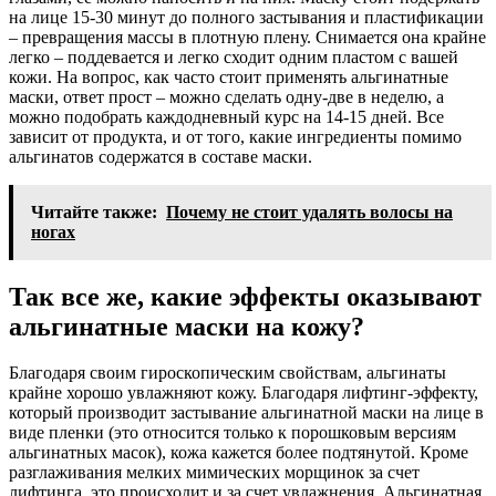
на лице 15-30 минут до полного застывания и пластификации
– превращения массы в плотную плену. Снимается она крайне
легко – поддевается и легко сходит одним пластом с вашей
кожи. На вопрос, как часто стоит применять альгинатные
маски, ответ прост – можно сделать одну-две в неделю, а
можно подобрать каждодневный курс на 14-15 дней. Все
зависит от продукта, и от того, какие ингредиенты помимо
альгинатов содержатся в составе маски.
Читайте также:
Почему не стоит удалять волосы на
ногах
Так все же, какие эффекты оказывают
альгинатные маски на кожу?
Благодаря своим гироскопическим свойствам, альгинаты
крайне хорошо увлажняют кожу. Благодаря лифтинг-эффекту,
который производит застывание альгинатной маски на лице в
виде пленки (это относится только к порошковым версиям
альгинатных масок), кожа кажется более подтянутой. Кроме
разглаживания мелких мимических морщинок за счет
лифтинга, это происходит и за счет увлажнения. Альгинатная