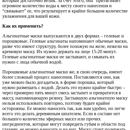
который достаточно велик. За счет этого, она “притягивает”
огромное количество воды к месту своего нанесения и
“связывает” ее, что результирует в крайне большом количестве
увлажнения для вашей кожи.
Как их применять?
Альгинатные маски выпускаются в двух формах – гелевые и
порошковые. Гелевые альгинаты напоминают обычные маски,
разве что имеют структуру, более похожую на желе, нежели на
кремовую маску. Их нужно держать на лице 15-20 минут.
Гелевые альгинатные маски не застывают, и смывать их
нужно с лица обычной водой.
Порошковые альгинатные маски же, в свою очередь, имеют
более сложный процесс нанесения. Поставляются они, как
уже можно было догадаться, в форме порошка, который
нужно размешать с водой. Делать это нужно крайне быстро –
через примерно пять минут смесь застынет и превратится в
массу, напоминающую резину. Застывшую альгинатную маску
нельзя использовать повторно, поэтому будьте крайне
осторожны. Ее можно наносить так, как вам удобно, но легче
всего это делать деревянным шпателем. Если в составе нет
большого количества эфирных масел или прочих
ингредиентов, которые могут повредить губам и области под
глазами, ее можно наносить и на них. Маску стоит подержать